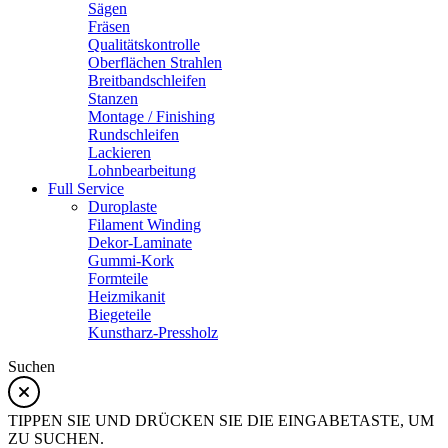
Sägen
Fräsen
Qualitätskontrolle
Oberflächen Strahlen
Breitbandschleifen
Stanzen
Montage / Finishing
Rundschleifen
Lackieren
Lohnbearbeitung
Full Service
Duroplaste
Filament Winding
Dekor-Laminate
Gummi-Kork
Formteile
Heizmikanit
Biegeteile
Kunstharz-Pressholz
Suchen
TIPPEN SIE UND DRÜCKEN SIE DIE EINGABETASTE, UM
ZU SUCHEN.