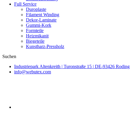
Full Service
Duroplaste
Filament Winding
Dekor-Laminate
Gummi-Kork
Formteile
Heizmikanit
Biegeteile
Kunstharz-Pressholz
Suchen
Industriepark Altenkreith
|
Turonstraße 15
|
DE-93426 Roding
info@webutex.com