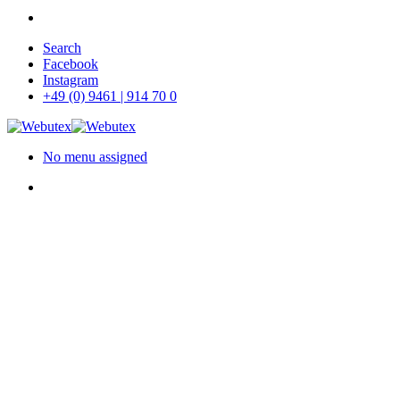
Skip
Search
to
Facebook
main
Instagram
content
+49 (0) 9461 | 914 70 0
No menu assigned
search