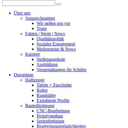
Über uns
Ansprechpartner
Wir stellen uns vor
Team
Fakten | Werte | News
Qualitätspolitik
Soziales Engagement
Meilensteine & News
Karriere
Stellenangebote
Ausbildung
Veranstaltungen für Schüler
Duroplaste
Halbzeuge
Tafeln + Zuschnitte
Rohre
Rundstäbe
Extrahierte Profile
Bauteilfertigung
CNC-Bearbeitung
Prototypenbau
Serienfertigung
Bearbeitungsmöglichkeiten