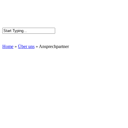
Home
»
Über uns
»
Ansprechpartner
Wissen & Erfahrung
Internationale Repräsentanzen
Zur Gewährleistung unserer Service-Ansprüche beraten und
betreuen wir unsere Kunden gerne vor Ort.
Unsere Auslands-Repräsentanzen garantieren reibungslose Abläufe