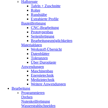
Halbzeuge
Tafeln + Zuschnitte
Rohre
Rundstäbe
Extrahierte Profile
Bauteilfertigung
CNC-Bearbeitung
Prototypenbau
Serienfertigung
Bearbeitungsmöglichkeiten
Materialdaten
Werkstoff-Übersicht
Datenblätter
Toleranzen
Über Duroplaste
Anwendungen
Maschinenbau
Energietechnik
Medizintechnik
Weitere Anwendungen
Bearbeitung
Programmieren
Drehen
Nutenkeilfertigung
Wasserstrahlschneiden