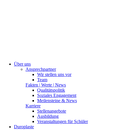
Über uns
Ansprechpartner
Wir stellen uns vor
Team
Fakten | Werte | News
Qualitätspolitik
Soziales Engagement
Meilensteine & News
Karriere
Stellenangebote
Ausbildung
Veranstaltungen für Schüler
Duroplaste