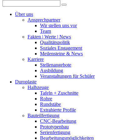
Über uns
Ansprechpartner
Wir stellen uns vor
Team
Fakten | Werte | News
Qualitätspolitik
Soziales Engagement
Meilensteine & News
Karriere
Stellenangebote
Ausbildung
Veranstaltungen für Schüler
Duroplaste
Halbzeuge
Tafeln + Zuschnitte
Rohre
Rundstäbe
Extrahierte Profile
Bauteilfertigung
CNC-Bearbeitung
Prototypenbau
Serienfertigung
Bearbeitungsmöglichkeiten