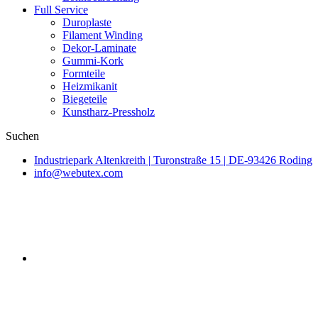
Full Service
Duroplaste
Filament Winding
Dekor-Laminate
Gummi-Kork
Formteile
Heizmikanit
Biegeteile
Kunstharz-Pressholz
Suchen
Industriepark Altenkreith
|
Turonstraße 15
|
DE-93426 Roding
info@webutex.com