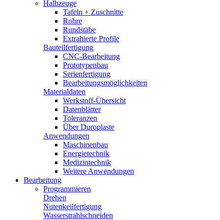
Halbzeuge
Tafeln + Zuschnitte
Rohre
Rundstäbe
Extrahierte Profile
Bauteilfertigung
CNC-Bearbeitung
Prototypenbau
Serienfertigung
Bearbeitungsmöglichkeiten
Materialdaten
Werkstoff-Übersicht
Datenblätter
Toleranzen
Über Duroplaste
Anwendungen
Maschinenbau
Energietechnik
Medizintechnik
Weitere Anwendungen
Bearbeitung
Programmieren
Drehen
Nutenkeilfertigung
Wasserstrahlschneiden