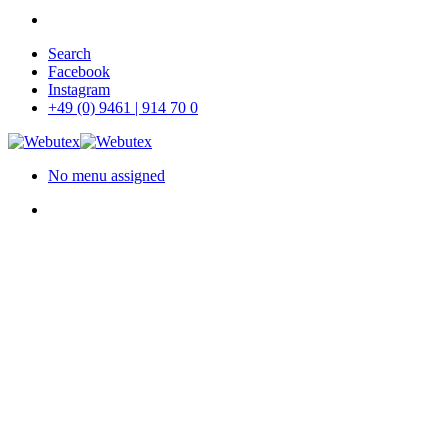
Skip
Search
to
Facebook
main
Instagram
content
+49 (0) 9461 | 914 70 0
No menu assigned
search