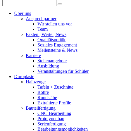
Über uns
Ansprechpartner
Wir stellen uns vor
Team
Fakten | Werte | News
Qualitätspolitik
Soziales Engagement
Meilensteine & News
Karriere
Stellenangebote
Ausbildung
Veranstaltungen für Schüler
Duroplaste
Halbzeuge
Tafeln + Zuschnitte
Rohre
Rundstäbe
Extrahierte Profile
Bauteilfertigung
CNC-Bearbeitung
Prototypenbau
Serienfertigung
Bearbeitungsmöglichkeiten