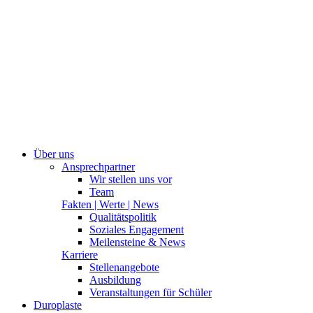
Über uns
Ansprechpartner
Wir stellen uns vor
Team
Fakten | Werte | News
Qualitätspolitik
Soziales Engagement
Meilensteine & News
Karriere
Stellenangebote
Ausbildung
Veranstaltungen für Schüler
Duroplaste