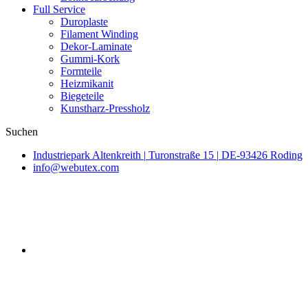
Full Service
Duroplaste
Filament Winding
Dekor-Laminate
Gummi-Kork
Formteile
Heizmikanit
Biegeteile
Kunstharz-Pressholz
Suchen
Industriepark Altenkreith
|
Turonstraße 15
|
DE-93426 Roding
info@webutex.com