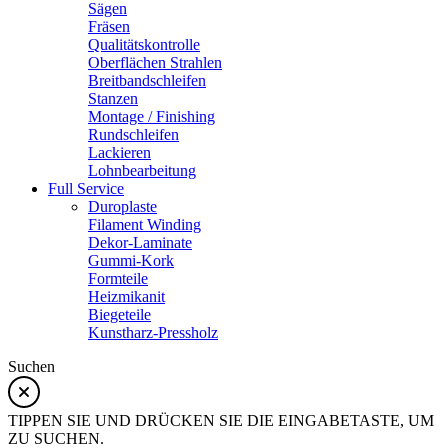
Sägen
Fräsen
Qualitätskontrolle
Oberflächen Strahlen
Breitbandschleifen
Stanzen
Montage / Finishing
Rundschleifen
Lackieren
Lohnbearbeitung
Full Service
Duroplaste
Filament Winding
Dekor-Laminate
Gummi-Kork
Formteile
Heizmikanit
Biegeteile
Kunstharz-Pressholz
Suchen
TIPPEN SIE UND DRÜCKEN SIE DIE EINGABETASTE, UM
ZU SUCHEN.