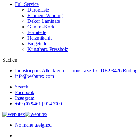
Full Service
Duroplaste
Filament Winding
Dekor-Laminate
Gummi-Kork
Formteile
Heizmikanit
Biegeteile
Kunstharz-Pressholz
Suchen
Industriepark Altenkreith
|
Turonstraße 15
|
DE-93426 Roding
info@webutex.com
Skip
Search
to
Facebook
main
Instagram
content
+49 (0) 9461 | 914 70 0
No menu assigned
search