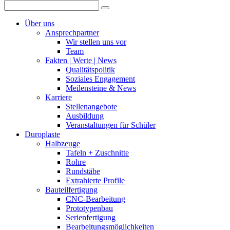
Über uns
Ansprechpartner
Wir stellen uns vor
Team
Fakten | Werte | News
Qualitätspolitik
Soziales Engagement
Meilensteine & News
Karriere
Stellenangebote
Ausbildung
Veranstaltungen für Schüler
Duroplaste
Halbzeuge
Tafeln + Zuschnitte
Rohre
Rundstäbe
Extrahierte Profile
Bauteilfertigung
CNC-Bearbeitung
Prototypenbau
Serienfertigung
Bearbeitungsmöglichkeiten