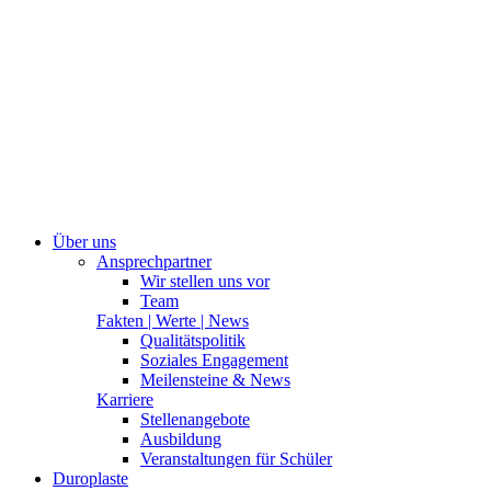
Über uns
Ansprechpartner
Wir stellen uns vor
Team
Fakten | Werte | News
Qualitätspolitik
Soziales Engagement
Meilensteine & News
Karriere
Stellenangebote
Ausbildung
Veranstaltungen für Schüler
Duroplaste