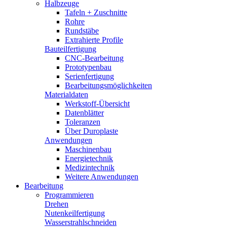
Halbzeuge
Tafeln + Zuschnitte
Rohre
Rundstäbe
Extrahierte Profile
Bauteilfertigung
CNC-Bearbeitung
Prototypenbau
Serienfertigung
Bearbeitungsmöglichkeiten
Materialdaten
Werkstoff-Übersicht
Datenblätter
Toleranzen
Über Duroplaste
Anwendungen
Maschinenbau
Energietechnik
Medizintechnik
Weitere Anwendungen
Bearbeitung
Programmieren
Drehen
Nutenkeilfertigung
Wasserstrahlschneiden