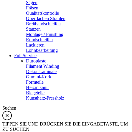
Sägen
Fräsen
Qualitätskontrolle
Oberflächen Strahlen
Breitbandschleifen
Stanzen
Montage / Finishing
Rundschleifen
Lackieren
Lohnbearbeitung
Full Service
Duroplaste
Filament Winding
Dekor-Laminate
Gummi-Kork
Formteile
Heizmikanit
Biegeteile
Kunstharz-Pressholz
Suchen
TIPPEN SIE UND DRÜCKEN SIE DIE EINGABETASTE, UM
ZU SUCHEN.