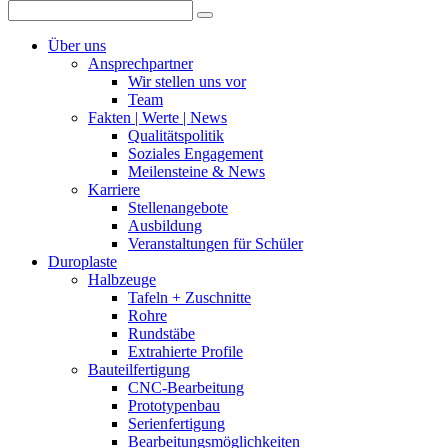
Über uns
Ansprechpartner
Wir stellen uns vor
Team
Fakten | Werte | News
Qualitätspolitik
Soziales Engagement
Meilensteine & News
Karriere
Stellenangebote
Ausbildung
Veranstaltungen für Schüler
Duroplaste
Halbzeuge
Tafeln + Zuschnitte
Rohre
Rundstäbe
Extrahierte Profile
Bauteilfertigung
CNC-Bearbeitung
Prototypenbau
Serienfertigung
Bearbeitungsmöglichkeiten