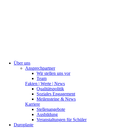
Über uns
Ansprechpartner
Wir stellen uns vor
Team
Fakten | Werte | News
Qualitätspolitik
Soziales Engagement
Meilensteine & News
Karriere
Stellenangebote
Ausbildung
Veranstaltungen für Schüler
Duroplaste