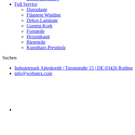
Full Service
Duroplaste
Filament Winding
Dekor-Laminate
Gummi-Kork
Formteile
Heizmikanit
Biegeteile
Kunstharz-Pressholz
Suchen
Industriepark Altenkreith
|
Turonstraße 15
|
DE-93426 Roding
info@webutex.com