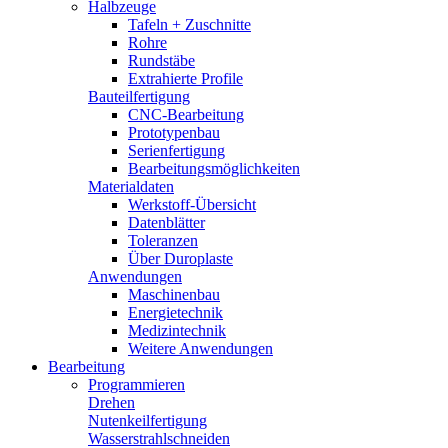
Halbzeuge
Tafeln + Zuschnitte
Rohre
Rundstäbe
Extrahierte Profile
Bauteilfertigung
CNC-Bearbeitung
Prototypenbau
Serienfertigung
Bearbeitungsmöglichkeiten
Materialdaten
Werkstoff-Übersicht
Datenblätter
Toleranzen
Über Duroplaste
Anwendungen
Maschinenbau
Energietechnik
Medizintechnik
Weitere Anwendungen
Bearbeitung
Programmieren
Drehen
Nutenkeilfertigung
Wasserstrahlschneiden