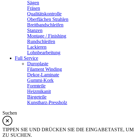
Sägen
Fräsen
Qualitätskontrolle
Oberflächen Strahlen
Breitbandschleifen
Stanzen
Montage / Finishing
Rundschleifen
Lackieren
Lohnbearbeitung
Full Service
Duroplaste
Filament Winding
Dekor-Laminate
Gummi-Kork
Formteile
Heizmikanit
Biegeteile
Kunstharz-Pressholz
Suchen
TIPPEN SIE UND DRÜCKEN SIE DIE EINGABETASTE, UM
ZU SUCHEN.