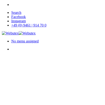
Skip
Search
to
Facebook
main
Instagram
content
+49 (0) 9461 | 914 70 0
No menu assigned
search