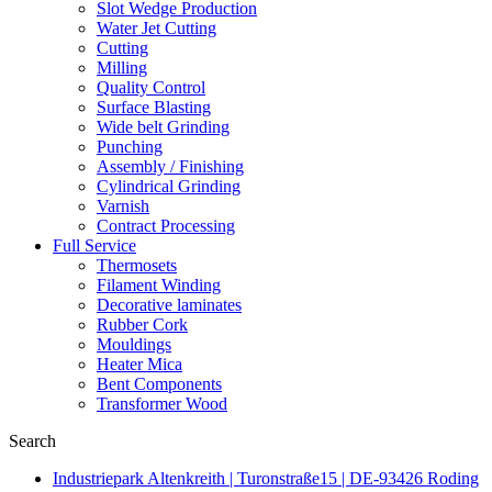
Slot Wedge Production
Water Jet Cutting
Cutting
Milling
Quality Control
Surface Blasting
Wide belt Grinding
Punching
Assembly / Finishing
Cylindrical Grinding
Varnish
Contract Processing
Full Service
Thermosets
Filament Winding
Decorative laminates
Rubber Cork
Mouldings
Heater Mica
Bent Components
Transformer Wood
Search
Industriepark Altenkreith | Turonstraße15 | DE-93426 Roding