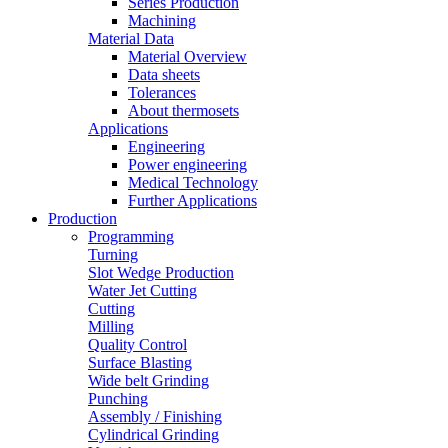
Series Production
Machining
Material Data
Material Overview
Data sheets
Tolerances
About thermosets
Applications
Engineering
Power engineering
Medical Technology
Further Applications
Production
Programming
Turning
Slot Wedge Production
Water Jet Cutting
Cutting
Milling
Quality Control
Surface Blasting
Wide belt Grinding
Punching
Assembly / Finishing
Cylindrical Grinding