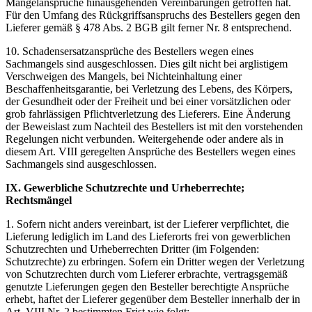
Mängelansprüche hinausgehenden Vereinbarungen getroffen hat.
Für den Umfang des Rückgriffsanspruchs des Bestellers gegen den
Lieferer gemäß § 478 Abs. 2 BGB gilt ferner Nr. 8 entsprechend.
10. Schadensersatzansprüche des Bestellers wegen eines
Sachmangels sind ausgeschlossen. Dies gilt nicht bei arglistigem
Verschweigen des Mangels, bei Nichteinhaltung einer
Beschaffenheitsgarantie, bei Verletzung des Lebens, des Körpers,
der Gesundheit oder der Freiheit und bei einer vorsätzlichen oder
grob fahrlässigen Pflichtverletzung des Lieferers. Eine Änderung
der Beweislast zum Nachteil des Bestellers ist mit den vorstehenden
Regelungen nicht verbunden. Weitergehende oder andere als in
diesem Art. VIII geregelten Ansprüche des Bestellers wegen eines
Sachmangels sind ausgeschlossen.
IX. Gewerbliche Schutzrechte und Urheberrechte;
Rechtsmängel
1. Sofern nicht anders vereinbart, ist der Lieferer verpflichtet, die
Lieferung lediglich im Land des Lieferorts frei von gewerblichen
Schutzrechten und Urheberrechten Dritter (im Folgenden:
Schutzrechte) zu erbringen. Sofern ein Dritter wegen der Verletzung
von Schutzrechten durch vom Lieferer erbrachte, vertragsgemäß
genutzte Lieferungen gegen den Besteller berechtigte Ansprüche
erhebt, haftet der Lieferer gegenüber dem Besteller innerhalb der in
Art. VIII Nr. 2 bestimmten Frist wie folgt: