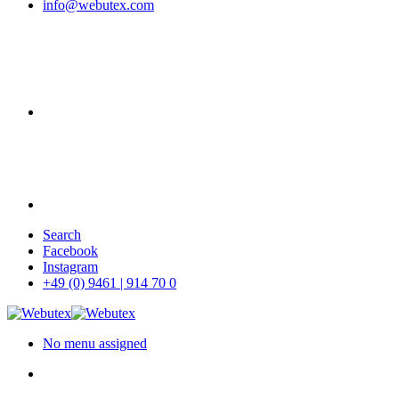
info@webutex.com
Skip
Search
to
Facebook
main
Instagram
content
+49 (0) 9461 | 914 70 0
No menu assigned
search