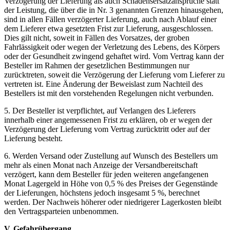
Verzögerung der Lieferung als auch Schadensersatzansprüche statt
der Leistung, die über die in Nr. 3 genannten Grenzen hinausgehen,
sind in allen Fällen verzögerter Lieferung, auch nach Ablauf einer
dem Lieferer etwa gesetzten Frist zur Lieferung, ausgeschlossen.
Dies gilt nicht, soweit in Fällen des Vorsatzes, der groben
Fahrlässigkeit oder wegen der Verletzung des Lebens, des Körpers
oder der Gesundheit zwingend gehaftet wird. Vom Vertrag kann der
Besteller im Rahmen der gesetzlichen Bestimmungen nur
zurücktreten, soweit die Verzögerung der Lieferung vom Lieferer zu
vertreten ist. Eine Änderung der Beweislast zum Nachteil des
Bestellers ist mit den vorstehenden Regelungen nicht verbunden.
5. Der Besteller ist verpflichtet, auf Verlangen des Lieferers
innerhalb einer angemessenen Frist zu erklären, ob er wegen der
Verzögerung der Lieferung vom Vertrag zurücktritt oder auf der
Lieferung besteht.
6. Werden Versand oder Zustellung auf Wunsch des Bestellers um
mehr als einen Monat nach Anzeige der Versandbereitschaft
verzögert, kann dem Besteller für jeden weiteren angefangenen
Monat Lagergeld in Höhe von 0,5 % des Preises der Gegenstände
der Lieferungen, höchstens jedoch insgesamt 5 %, berechnet
werden. Der Nachweis höherer oder niedrigerer Lagerkosten bleibt
den Vertragsparteien unbenommen.
V. Gefahrübergang