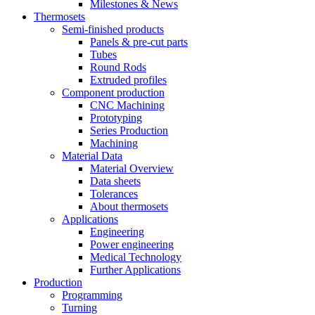
Milestones & News
Thermosets
Semi-finished products
Panels & pre-cut parts
Tubes
Round Rods
Extruded profiles
Component production
CNC Machining
Prototyping
Series Production
Machining
Material Data
Material Overview
Data sheets
Tolerances
About thermosets
Applications
Engineering
Power engineering
Medical Technology
Further Applications
Production
Programming
Turning