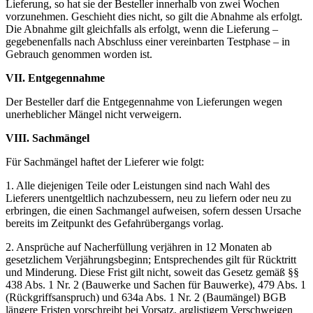
Lieferung, so hat sie der Besteller innerhalb von zwei Wochen
vorzunehmen. Geschieht dies nicht, so gilt die Abnahme als erfolgt.
Die Abnahme gilt gleichfalls als erfolgt, wenn die Lieferung –
gegebenenfalls nach Abschluss einer vereinbarten Testphase – in
Gebrauch genommen worden ist.
VII. Entgegennahme
Der Besteller darf die Entgegennahme von Lieferungen wegen
unerheblicher Mängel nicht verweigern.
VIII. Sachmängel
Für Sachmängel haftet der Lieferer wie folgt:
1. Alle diejenigen Teile oder Leistungen sind nach Wahl des
Lieferers unentgeltlich nachzubessern, neu zu liefern oder neu zu
erbringen, die einen Sachmangel aufweisen, sofern dessen Ursache
bereits im Zeitpunkt des Gefahrübergangs vorlag.
2. Ansprüche auf Nacherfüllung verjähren in 12 Monaten ab
gesetzlichem Verjährungsbeginn; Entsprechendes gilt für Rücktritt
und Minderung. Diese Frist gilt nicht, soweit das Gesetz gemäß §§
438 Abs. 1 Nr. 2 (Bauwerke und Sachen für Bauwerke), 479 Abs. 1
(Rückgriffsanspruch) und 634a Abs. 1 Nr. 2 (Baumängel) BGB
längere Fristen vorschreibt bei Vorsatz, arglistigem Verschweigen